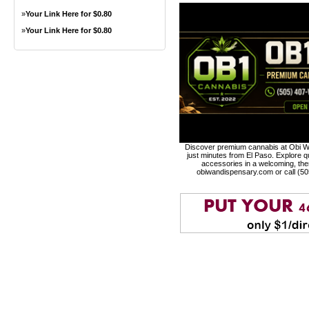
»
Your Link Here for $0.80
»
Your Link Here for $0.80
Discover premium cannabis at Obi Wa
just minutes from El Paso. Explore qu
accessories in a welcoming, th
obiwandispensary.com or call (5