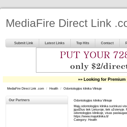
MediaFire Direct Link .
Submit Link
Latest Links
Top Hits
Contact
»» Looking for Premium 
MediaFire Direct Link .com
/
Health
/
Odontologijos klinika Vilniuje
Our Partners
Odontologijos klinika Vilniuje
Majų odontologijos klinika surinkusi visų
įgudžius tiek Lietuvoje, tiek užsienyje
odontologijos klinikoje, visas paslauga
https://www.majuklinika.lt/
Category:
Health